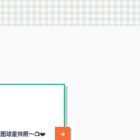
球星帅照～📺❤️
现场看演唱会级别