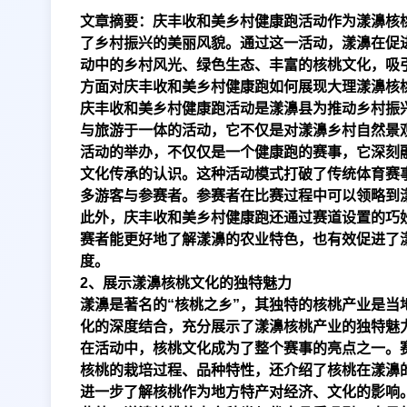
文章摘要：庆丰收和美乡村健康跑活动作为漾濞核
了乡村振兴的美丽风貌。通过这一活动，漾濞在促
动中的乡村风光、绿色生态、丰富的核桃文化，吸
方面对庆丰收和美乡村健康跑如何展现大理漾濞核
庆丰收和美乡村健康跑活动是漾濞县为推动乡村振
与旅游于一体的活动，它不仅是对漾濞乡村自然景
活动的举办，不仅仅是一个健康跑的赛事，它深刻
文化传承的认识。这种活动模式打破了传统体育赛
多游客与参赛者。参赛者在比赛过程中可以领略到
此外，庆丰收和美乡村健康跑还通过赛道设置的巧
赛者能更好地了解漾濞的农业特色，也有效促进了
度。
2、展示漾濞核桃文化的独特魅力
漾濞是著名的“核桃之乡”，其独特的核桃产业是
化的深度结合，充分展示了漾濞核桃产业的独特魅
在活动中，核桃文化成为了整个赛事的亮点之一。
核桃的栽培过程、品种特性，还介绍了核桃在漾濞
进一步了解核桃作为地方特产对经济、文化的影响