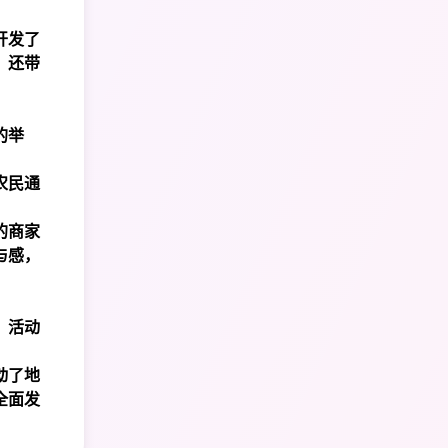
开发了
，还带
的举
农民通
的商家
与感，
。活动
动了地
全面发