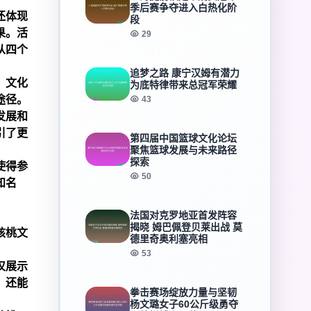
季后赛争夺进入白热化阶
还体现
段
果。活
29
从四个
追梦之路 康宁汉姆有潜力
、文化
为底特律带来总冠军荣耀
途径。
43
发展和
引了更
第四届中国篮球文化论坛
聚焦篮球发展与未来路径
探索
使得参
50
知名
法国对克罗地亚首发阵容
揭晓 姆巴佩登贝莱出战 莫
核桃文
德里奇奥利塞亮相
53
仅展示
，还能
拳击赛场绽放力量与坚韧
杨文璐女子60公斤级勇夺