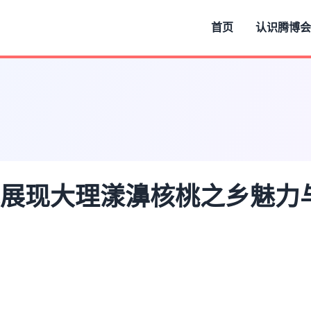
首页
认识
腾博会
展现大理漾濞核桃之乡魅力