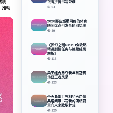
核桃
银牌拼搏书写荣耀
53
，推动
2020那些燃爆网络的体育
瞬间盘点引发全民回忆潮
49
《梦幻之潮DMMD全攻略
精通剧情任务与隐藏结局
解析》
118
梁王组合勇夺新年首冠赛
场显王者风采
123
圣火渐熄世界相约再启航
奥运闭幕书写新的团结篇
章向未来致敬梦想
125