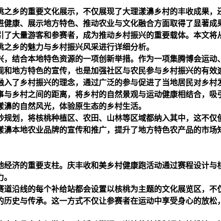
桃之乡的重要文化展示，不仅展现了大理漾濞乡村的丰收成果，
进健康、展示地方特色、推动农业与文化融合方面取得了显著成
引了大量游客和参赛者，成为推动乡村振兴的重要载体。本文将
桃之乡的魅力与乡村振兴风采进行详细分析。
兴，结合本地特色资源的一项创新举措。作为一项集
腾博会
运动
观和地方特色的宣传，也是加强社区与农民参与乡村振兴的有效
融入了乡村振兴的理念，通过广泛的参与促进了当地居民对乡村
事与乡村之间的距离，将乡村的自然景观与运动健康相结合，吸
漾濞的自然风光，体验原生态的乡村生活。
妙规划，将核桃种植区、农田、山林等区域都纳入其中，这不仅
漾濞本地农业品牌的宣传和推广，提升了地方特色农产品的市场
当地经济的重要支柱。庆丰收和美乡村健康跑活动通过赛程设计与
力。
赛道沿线的每个补给站都会设置以核桃为主题的文化展览区，不
的历史与传承。这一方式不仅让参赛者在运动中享受身心的放松
。